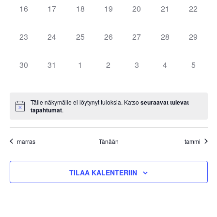
0
0
0
0
0
0
0
16
17
18
19
20
21
22
TAPAHTUMAT,
TAPAHTUMAT,
TAPAHTUMAT,
TAPAHTUMAT,
TAPAHTUMAT,
TAPAHTUMAT,
TAPAH
0
0
0
0
0
0
0
23
24
25
26
27
28
29
TAPAHTUMAT,
TAPAHTUMAT,
TAPAHTUMAT,
TAPAHTUMAT,
TAPAHTUMAT,
TAPAHTUMAT,
TAPAH
0
0
0
0
0
0
0
30
31
1
2
3
4
5
TAPAHTUMAT,
TAPAHTUMAT,
TAPAHTUMAT,
TAPAHTUMAT,
TAPAHTUMAT,
TAPAHTUMAT,
TAPAH
Tälle näkymälle ei löytynyt tuloksia. Katso
seuraavat tulevat
tapahtumat
.
marras
Tänään
tammi
TILAA KALENTERIIN