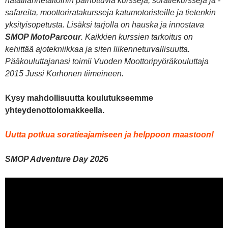
hätätilannetaitoihin painottuvia kursseja, soratiekursseja ja -
safareita, moottoriratakursseja katumotoristeille ja tietenkin
yksityisopetusta. Lisäksi tarjolla on hauska ja innostava
SMOP MotoParcour
. Kaikkien kurssien tarkoitus on
kehittää ajotekniikkaa ja siten liikenneturvallisuutta.
Pääkouluttajanasi toimii Vuoden Moottoripyöräkouluttaja
2015 Jussi Korhonen tiimeineen.
Kysy mahdollisuutta koulutukseemme
yhteydenottolomakkeella.
Uutta potkua soratieajamiseen ja helppoon maastoon!
SMOP Adventure Day 202
6