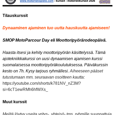
Tilauskurssit
Dynaaminen ajaminen tuo uutta hauskuutta ajamiseen!
SMOP MotoParcour Day eli Moottoripyörärodeopäivä.
Haasta itsesi ja kehity moottoripyörän käsittelyssä. Tämä
ajotekniikkakurssi on uusi dynaamisen ajamisen kurssi
suomalaisessa moottoripyöräkoulutuksessa. Päiväkurssin
kesto on 7h. Kysy tarjous ryhmällesi.
Aiheeseen pääset
tutustumaan mm. seuraavan osoitteen kautta:
https://youtube.com/shorts/k781NV_nZ3M?
si=6cT1ewRMh6hfWXs_
Muut kurssit
Meiltä löytyy useita yritys-, yhteisö- tms. ryhmille suunnattuja