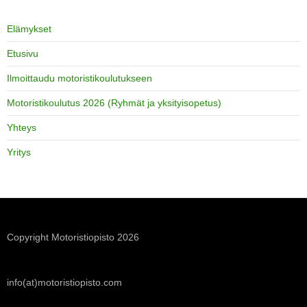
Elämykset
Etusivu
Ilmoittaudu motoristikoulutukseen
Motoristikoulutus 2026 (Ryhmät ja yksityisopetus)
Yhteys
Yritys
Copyright Motoristiopisto 2026
info(at)motoristiopisto.com