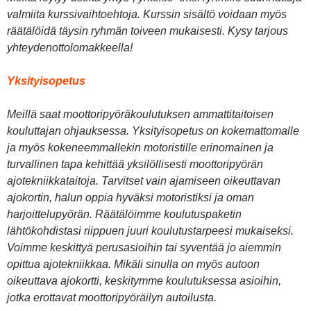
valmiita kurssivaihtoehtoja. Kurssin sisältö voidaan myös
räätälöidä täysin ryhmän toiveen mukaisesti. Kysy tarjous
yhteydenottolomakkeella!
Yksityisopetus
Meillä saat moottoripyöräkoulutuksen ammattitaitoisen
kouluttajan ohjauksessa. Yksityisopetus on kokemattomalle
ja myös kokeneemmallekin motoristille erinomainen ja
turvallinen tapa kehittää yksilöllisesti moottoripyörän
ajotekniikkataitoja. Tarvitset vain ajamiseen oikeuttavan
ajokortin, halun oppia hyväksi motoristiksi ja oman
harjoittelupyörän. Räätälöimme koulutuspaketin
lähtökohdistasi riippuen juuri koulutustarpeesi mukaiseksi.
Voimme keskittyä perusasioihin tai syventää jo aiemmin
opittua ajotekniikkaa. Mikäli sinulla on myös autoon
oikeuttava ajokortti, keskitymme koulutuksessa asioihin,
jotka erottavat moottoripyöräilyn autoilusta.