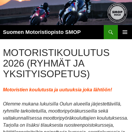
Suomen Motoristiopisto SMOP
SKIP
TO
Pri
CONTENT
MOTORISTIKOULUTUS
Me
2026 (RYHMÄT JA
YKSITYISOPETUS)
Motoristien koulutusta ja uutuuksia joka lähtöön!
Olemme mukana lukuisilla Oulun alueella järjestettävillä,
ryhmille tarkoitetuilla, moottoripyöräkursseilla sekä
valtakunnallisessa moottoripyöräkouluttajien koulutuksessa.
Tarjolla on lisäksi tilauksesta ruosteenpoistokursseja,