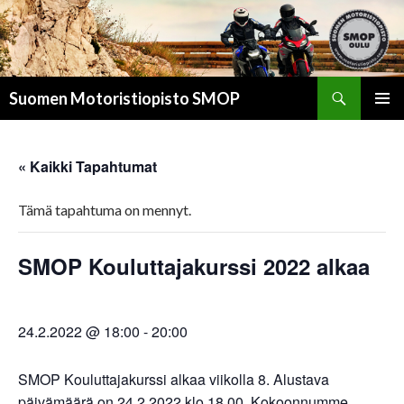
Suomen Motoristiopisto SMOP
SKIP
Pri
TO
CONTENT
Me
« Kaikki Tapahtumat
Tämä tapahtuma on mennyt.
SMOP Kouluttajakurssi 2022 alkaa
24.2.2022 @ 18:00
-
20:00
SMOP Kouluttajakurssi alkaa viikolla 8. Alustava
päivämäärä on 24.2.2022 klo 18.00. Kokoonnumme