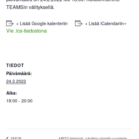
TEAMSin välityksellä.
+
+ Lisää Google-kalenteriin
+ Lisää iCalendariin
Vie .ics-tiedostona
TIEDOT
Päivämäärä:
24.2.2022
Aika:
18:00 - 20:00
MP22 Helsinki, näyttely siirretty vuodelle
SMOP