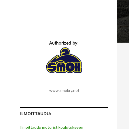
www.smokry.net
ILMOITTAUDU:
Ilmoittaudu motoristikoulutukseen