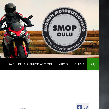
I
HÄÄKULJETUS JA MUUT ELÄMYKSET
YRITYS
YHTEYS
58