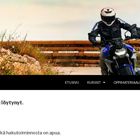
SKIP TO CONTENT
ETUSIVU
KURSSIT
OPPIMATERIAAL
 löytynyt.
hkä hakutoiminnosta on apua.