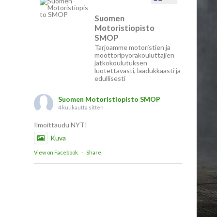
Suomen
Motoristiopisto
SMOP
Tarjoamme motoristien ja
moottoripyöräkouluttajien
jatkokoulutuksen
luotettavasti, laadukkaasti ja
edullisesti
Suomen Motoristiopisto SMOP
4 kuukautta sitten
Ilmoittaudu NYT!
Kuva
View on Facebook
·
Share